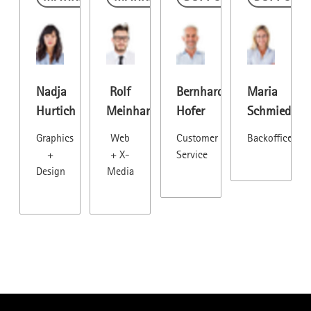
Nadja
Rolf
Bernhard
Maria
Hurtich
Meinhardt
Hofer
Schmied
Graphics
Web
Customer
Backoffice
+
+ X-
Service
Design
Media
nach oben