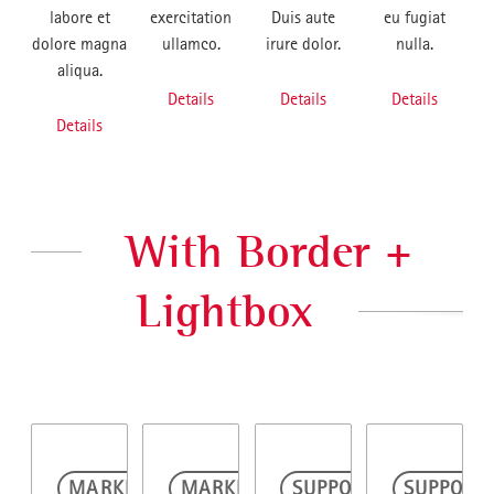
labore et
exercitation
Duis aute
eu fugiat
dolore magna
ullamco.
irure dolor.
nulla.
aliqua.
Details
Details
Details
Details
With Border +
Lightbox
MARKETING
MARKETING
SUPPORT
SUPPORT