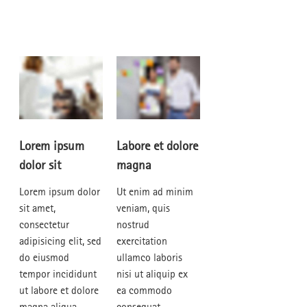
FSJ-STELLE
MUSIKSCHUL-APP
Freiwilliges Jahr
Lorem ipsum
Labore et dolore
dolor sit
magna
Lorem ipsum dolor
Ut enim ad minim
sit amet,
veniam, quis
consectetur
nostrud
adipisicing elit, sed
exercitation
do eiusmod
ullamco laboris
tempor incididunt
nisi ut aliquip ex
ut labore et dolore
ea commodo
magna aliqua.
consequat.