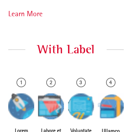
Learn More
With Label
1
2
3
4
Lorem
Labore et
Voluptate
Ullamco