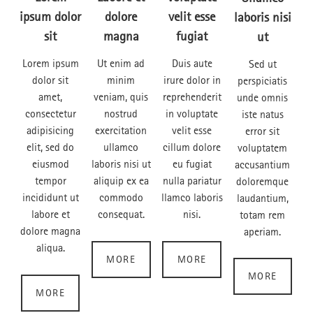
ipsum dolor
dolore
velit esse
laboris nisi
sit
magna
fugiat
ut
Lorem ipsum
Ut enim ad
Duis aute
Sed ut
dolor sit
minim
irure dolor in
perspiciatis
amet,
veniam, quis
reprehenderit
unde omnis
consectetur
nostrud
in voluptate
iste natus
adipisicing
exercitation
velit esse
error sit
elit, sed do
ullamco
cillum dolore
voluptatem
eiusmod
laboris nisi ut
eu fugiat
accusantium
tempor
aliquip ex ea
nulla pariatur
doloremque
incididunt ut
commodo
llamco laboris
laudantium,
labore et
consequat.
nisi.
totam rem
dolore magna
aperiam.
aliqua.
MORE
MORE
MORE
MORE