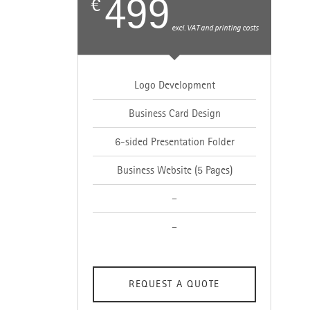
499
€
excl. VAT and printing costs
Logo Development
Business Card Design
6-sided Presentation Folder
Business Website (5 Pages)
–
–
REQUEST A QUOTE