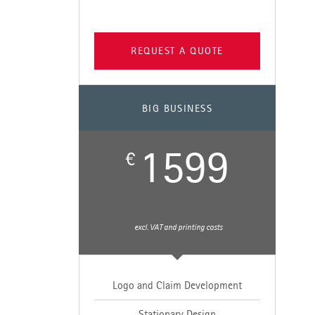
REQUEST A QUOTE
BIG BUSINESS
1599
€
excl. VAT and printing costs
Logo and Claim Development
Stationary Design