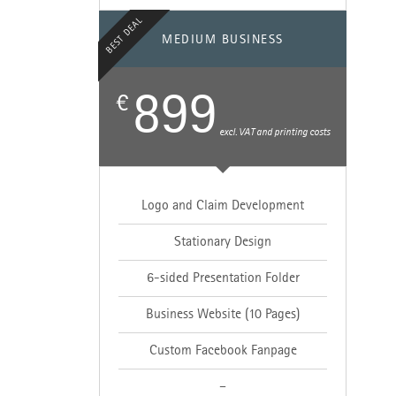
BEST DEAL
MEDIUM BUSINESS
899
€
excl. VAT and printing costs
Logo and Claim Development
Stationary Design
6-sided Presentation Folder
Business Website (10 Pages)
Custom Facebook Fanpage
–