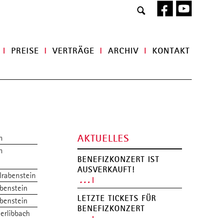
Navigat
I
PREISE
I
VERTRÄGE
I
ARCHIV
I
KONTAKT
überspr
UNTERRICHT
Rhythmusinstrumente
Streichinstrumente
Tasteninstrumente
Saiteninstrumente
Blasinstrumente
AKTUELLES
n
Gesang, Chor
n
Musical
BENEFIZKONZERT IST
Orchester, Bands, Ensembles
AUSVERKAUFT!
Musizieren 50+
lrabenstein
. . .
Betreuung
benstein
LETZTE TICKETS FÜR
benstein
BENEFIZKONZERT
UNTERRICHTSORTE
erlibbach