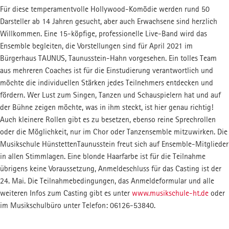
Für diese temperamentvolle Hollywood-Komödie werden rund 50
FSJ-STELLE
MUSIKSCHUL-APP
Darsteller ab 14 Jahren gesucht, aber auch Erwachsene sind herzlich
Freiwilliges Jahr
Willkommen. Eine 15-köpfige, professionelle Live-Band wird das
Ensemble begleiten, die Vorstellungen sind für April 2021 im
Bürgerhaus TAUNUS, Taunusstein-Hahn vorgesehen. Ein tolles Team
aus mehreren Coaches ist für die Einstudierung verantwortlich und
möchte die individuellen Stärken jedes Teilnehmers entdecken und
fördern. Wer Lust zum Singen, Tanzen und Schauspielern hat und auf
der Bühne zeigen möchte, was in ihm steckt, ist hier genau richtig!
Auch kleinere Rollen gibt es zu besetzen, ebenso reine Sprechrollen
oder die Möglichkeit, nur im Chor oder Tanzensemble mitzuwirken. Die
Musikschule HünstettenTaunusstein freut sich auf Ensemble-Mitglieder
in allen Stimmlagen. Eine blonde Haarfarbe ist für die Teilnahme
übrigens keine Voraussetzung, Anmeldeschluss für das Casting ist der
24. Mai. Die Teilnahmebedingungen, das Anmeldeformular und alle
weiteren Infos zum Casting gibt es unter
www.musikschule-ht.de
oder
im Musikschulbüro unter Telefon: 06126-53840.