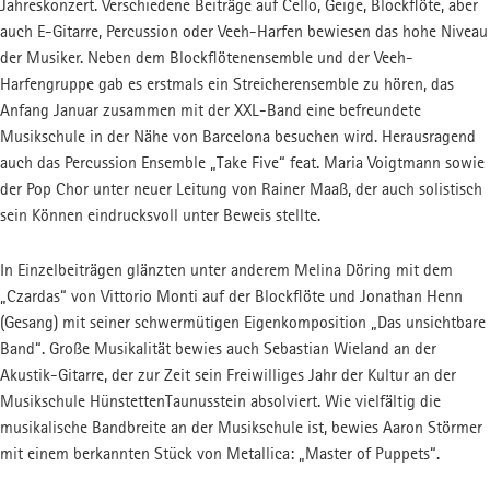
Jahreskonzert. Verschiedene Beiträge auf Cello, Geige, Blockflöte, aber
FSJ-STELLE
MUSIKSCHUL-APP
auch E-Gitarre, Percussion oder Veeh-Harfen bewiesen das hohe Niveau
Freiwilliges Jahr
der Musiker. Neben dem Blockflötenensemble und der Veeh-
Harfengruppe gab es erstmals ein Streicherensemble zu hören, das
Anfang Januar zusammen mit der XXL-Band eine befreundete
Musikschule in der Nähe von Barcelona besuchen wird. Herausragend
auch das Percussion Ensemble „Take Five“ feat. Maria Voigtmann sowie
der Pop Chor unter neuer Leitung von Rainer Maaß, der auch solistisch
sein Können eindrucksvoll unter Beweis stellte.
In Einzelbeiträgen glänzten unter anderem Melina Döring mit dem
„Czardas“ von Vittorio Monti auf der Blockflöte und Jonathan Henn
(Gesang) mit seiner schwermütigen Eigenkomposition „Das unsichtbare
Band“. Große Musikalität bewies auch Sebastian Wieland an der
Akustik-Gitarre, der zur Zeit sein Freiwilliges Jahr der Kultur an der
Musikschule HünstettenTaunusstein absolviert. Wie vielfältig die
musikalische Bandbreite an der Musikschule ist, bewies Aaron Störmer
mit einem berkannten Stück von Metallica: „Master of Puppets“.