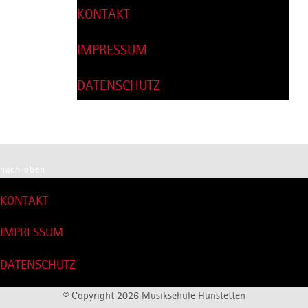
KONTAKT
FSJ-STELLE
MUSIKSCHUL-APP
Freiwilliges Jahr
IMPRESSUM
DATENSCHUTZ
nach oben
KONTAKT
IMPRESSUM
DATENSCHUTZ
© Copyright 2026 Musikschule Hünstetten